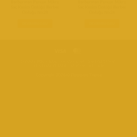
Barberman Penuar Mikro
Barberman Penuar Mikro
Saç Kesim Önlüğü Berber
Saç Kesim Önlüğü Berber
Önlüğü No28
Önlüğü No26
DEVAMINI OKU
DEVAMINI OKU
GIZLILIK POLITIKASI
MESAFELI SATIŞ SÖZLEŞMESI
TESLIMAT VE İADE
YARDIM
İLETIŞIM
Copyright 2026 ©
Flatsome Theme