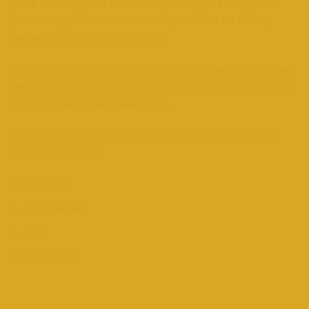
gönül rahatlığıyla kullanabileceğiniz, çeşitli ihtiyaçlara
yönelik uygulamalara imkân tanıyan kaliteli bir kuaför,
berber ve saç tasarım gerecidir.
Ev, Kuaför, berber ve benzeri pek çok salonda Barberman
penuar saç kesim önlüğünü tercih ederek pratik uygulama
kolaylığından yararlanabilirsiniz.
Ürünlerimize ayrıca aşağıda bulunan pazaryerlerinden de
temin edebilirsiniz.
Trendyol
Hepsiburada
N11
Gittigidiyor