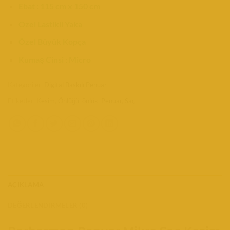
Ebat : 115 cm x 150 cm
Özel Lastikli Yaka
Özel Büyük Kopça
Kumaş Cinsi : Micro
Kategoriler:
Digital Baskılı Penuar
Etiketler:
Kesim
,
Önlüğü
,
önlük
,
Penuar
,
Saç
AÇIKLAMA
DEĞERLENDIRMELER (0)