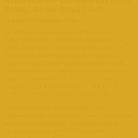
Barberman Penuar Mikro Saç Kesim
Önlüğü Berber Önlüğü No21
Ürün Özellikleri Nelerdir?
Barberman penuar saç kesim önlüğü %100 mikro
kumaştan üretilmiştir. Dayanıklı, uzun ömürlü, yerli ve
kaliteli bir kuaför gerecidir. Kuaför, güzellik salonu, saç
tasarım ve benzeri pek çok yerde kolay ve güvenle
kullanabileceğiniz Barberman penuar saç kesim önlüğü,
fiyat/performans oranıyla kullanıcı dostudur.
Barberman
penuar saç kesim önlüğü kuaförlerin işini kolaylaştırmaya
ve saç kesim tecrübesini iyileştirmeye yönelik ideal
birtakım özelliklerde üretilmesi beklenmektedir.
Bu nedenle penuar saç kesim önlüğünün saç, kıl
yapışmaması, sağlamlık ve dayanıklı olması, hava geçirmesi
ama su ve leke tutmaması büyük önem taşımaktadır.
Barberman penuar saç kesim önlüğü, bütün bu