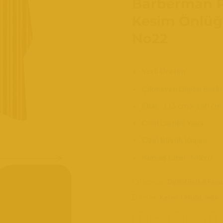
Barberman P
Kesim Önlüğ
No22
Yerli Üretim
Çıkmayan Digital Baskı
Ebat : 115 cm x 150 cm
Özel Lastikli Yaka
Özel Büyük Kopça
Kumaş Cinsi : Micro
Kategoriler:
Digital Baskılı Penu
Etiketler:
Kesim
,
Önlüğü
,
önlük
,