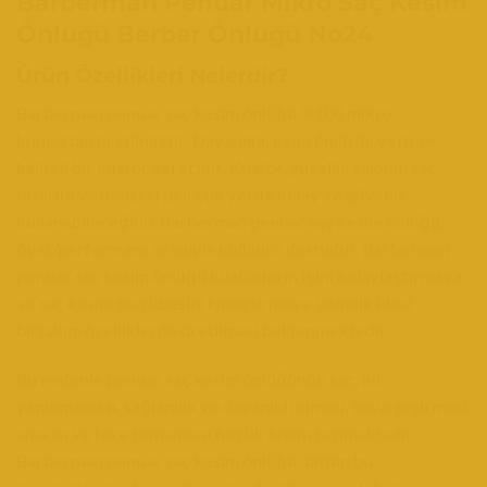
Barberman Penuar Mikro Saç Kesim
Önlüğü Berber Önlüğü No24
Ürün Özellikleri Nelerdir?
Barberman penuar saç kesim önlüğü %100 mikro
kumaştan üretilmiştir. Dayanıklı, uzun ömürlü, yerli ve
kaliteli bir kuaför gerecidir. Kuaför, güzellik salonu, saç
tasarım ve benzeri pek çok yerde kolay ve güvenle
kullanabileceğiniz Barberman penuar saç kesim önlüğü,
fiyat/performans oranıyla kullanıcı dostudur.
Barberman
penuar saç kesim önlüğü kuaförlerin işini kolaylaştırmaya
ve saç kesim tecrübesini iyileştirmeye yönelik ideal
birtakım özelliklerde üretilmesi beklenmektedir.
Bu nedenle penuar saç kesim önlüğünün saç, kıl
yapışmaması, sağlamlık ve dayanıklı olması, hava geçirmesi
ama su ve leke tutmaması büyük önem taşımaktadır.
Barberman penuar saç kesim önlüğü, bütün bu