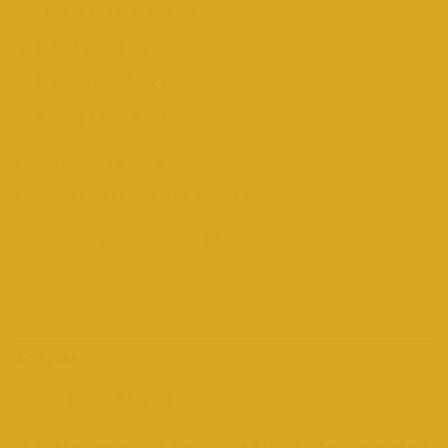
Ebat : 115 cm x 150 cm
Özel Lastikli Yaka
Özel Büyük Kopça
Kumaş Cinsi : Micro
Kategoriler:
Digital Baskılı Penuar
Etiketler:
Kesim
,
Önlüğü
,
önlük
,
Penuar
,
Saç
AÇIKLAMA
DEĞERLENDIRMELER (0)