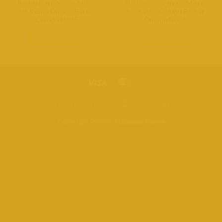
Barberman Penuar Mikro
Barberman Penuar Mikro
Saç Kesim Önlüğü Berber
Saç Kesim Önlüğü Berber
Önlüğü No35
Önlüğü No34
DEVAMINI OKU
DEVAMINI OKU
GIZLILIK POLITIKASI
MESAFELI SATIŞ SÖZLEŞMESI
TESLIMAT VE İADE
YARDIM
İLETIŞIM
Copyright 2026 ©
Flatsome Theme