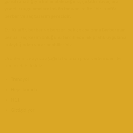
gönül rahatlığıyla kullanabileceğiniz, çeşitli ihtiyaçlara
yönelik uygulamalara imkân tanıyan kaliteli bir kuaför,
berber ve saç tasarım gerecidir.
Ev, Kuaför, berber ve benzeri pek çok salonda Barberman
penuar saç kesim önlüğünü tercih ederek pratik uygulama
kolaylığından yararlanabilirsiniz.
Ürünlerimize ayrıca aşağıda bulunan pazaryerlerinden de
temin edebilirsiniz.
Trendyol
Hepsiburada
N11
Gittigidiyor