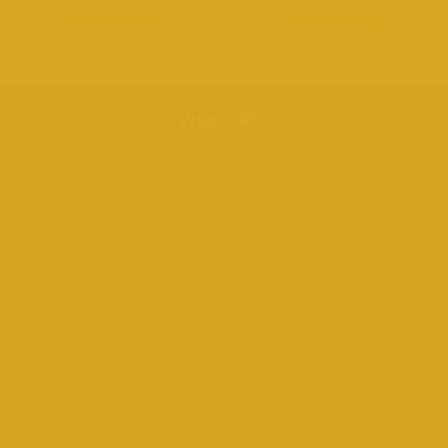
DEVAMINI OKU
DEVAMINI OKU
GIZLILIK POLITIKASI
MESAFELI SATIŞ SÖZLEŞMESI
TESLIMAT VE İADE
YARDIM
İLETIŞIM
Copyright 2026 ©
Flatsome Theme