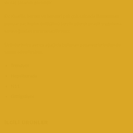
ve saç tasarım gerecidir.
Ev, Kuaför, berber ve benzeri pek çok salonda Barberman
penuar saç kesim önlüğünü tercih ederek pratik uygulama
kolaylığından yararlanabilirsiniz.
Ürünlerimize ayrıca aşağıda bulunan pazaryerlerinden de
temin edebilirsiniz.
Trendyol
Hepsiburada
N11
Gittigidiyor
İLGILI ÜRÜNLER