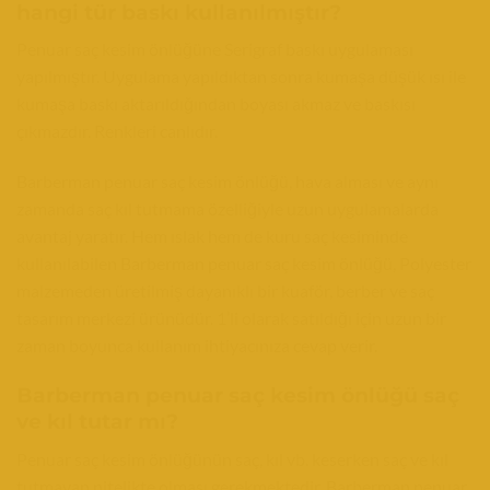
hangi tür baskı kullanılmıştır?
Penuar saç kesim önlüğüne Serigraf baskı uygulaması
yapılmıştır. Uygulama yapıldıktan sonra kumaşa düşük ısı ile
kumaşa baskı aktarıldığından boyası akmaz ve baskısı
çıkmazdır. Renkleri canlıdır.
Barberman penuar saç kesim önlüğü, hava alması ve aynı
zamanda saç kıl tutmama özelliğiyle uzun uygulamalarda
avantaj yaratır. Hem ıslak hem de kuru saç kesiminde
kullanılabilen Barberman penuar saç kesim önlüğü, Polyester
malzemeden üretilmiş dayanıklı bir kuaför, berber ve saç
tasarım merkezi ürünüdür. 1’li olarak satıldığı için uzun bir
zaman boyunca kullanım ihtiyacınıza cevap verir.
Barberman penuar saç kesim önlüğü saç
ve kıl tutar mı?
Penuar saç kesim önlüğünün saç, kıl vb. keserken saç ve kıl
tutmayan nitelikte olması gerekmektedir. Barberman penuar