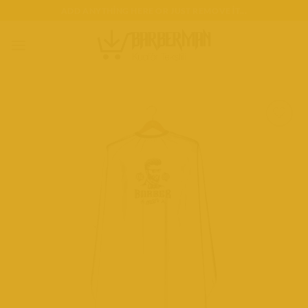
İçeriğe
ADD ANYTHING HERE OR JUST REMOVE IT...
atla