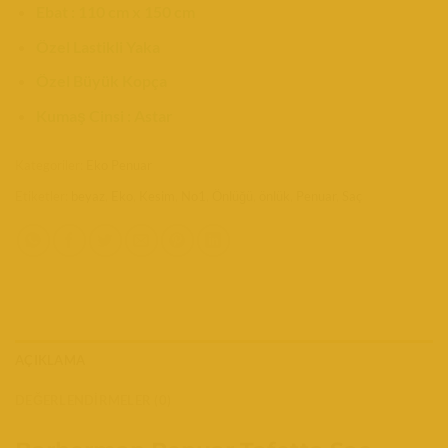
Ebat : 110 cm x 150 cm
Özel Lastikli Yaka
Özel Büyük Kopça
Kumaş Cinsi : Astar
Kategoriler:
Eko Penuar
Etiketler:
beyaz
,
Eko
,
Kesim
,
No1
,
Önlüğü
,
önlük
,
Penuar
,
Saç
AÇIKLAMA
DEĞERLENDIRMELER (0)