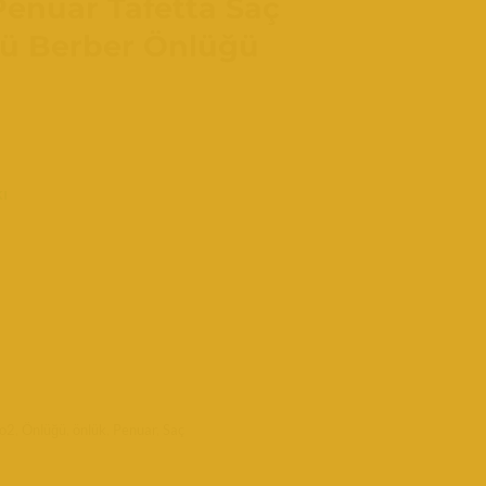
enuar Tafetta Saç
ü Berber Önlüğü
ı
o2
,
Önlüğü
,
önlük
,
Penuar
,
Saç