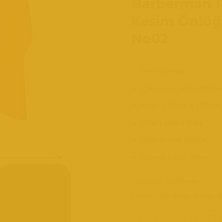
Barberman P
Kesim Önlüğ
No02
Yerli Üretim
Çıkmayan Seligraf Bask
Ebat : 110 cm x 150 cm
Özel Lastikli Yaka
Özel Büyük Kopça
Kumaş Cinsi : Astar
Kategoriler:
Eko Penuar
Etiketler:
Eko
,
Kesim
,
Kırmızı
,
N